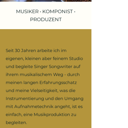
MUSIKER • KOMPONIST •
PRODUZENT
MUSIKPRODUKTION
Seit 30 Jahren arbeite ich im
eigenen, kleinen aber feinem Studio
und begleite Singer Songwriter auf
ihrem musikalischem Weg - durch
meinen langen Erfahrungsschatz
und meine Vielseitigkeit, was die
Instrumentierung und den Umgang
mit Aufnahmetechnik angeht, ist es
einfach, eine Musikproduktion zu
begleiten.